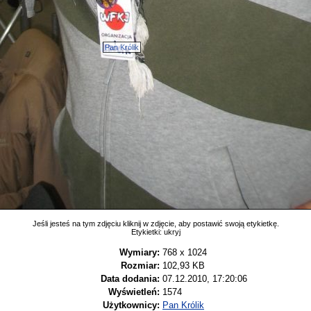
Pan Królik
Jeśli jesteś na tym zdjęciu kliknij w zdjęcie, aby postawić swoją etykietkę.
Etykietki:
ukryj
Wymiary:
768 x 1024
Rozmiar:
102,93 KB
Data dodania:
07.12.2010, 17:20:06
Wyświetleń:
1574
Użytkownicy:
Pan Królik