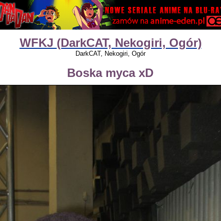
WFKJ (DarkCAT, Nekogiri, Ogór)
DarkCAT, Nekogiri, Ogór
Boska myca xD