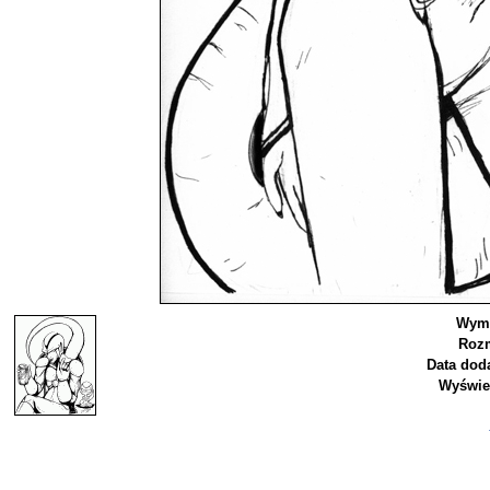
Wymi
Rozm
Data dod
Wyświe