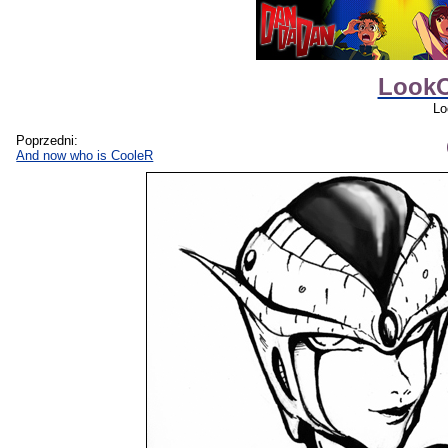
LookO
Lo
Poprzedni:
And now who is CooleR