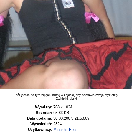
Jeśli jesteś na tym zdjęciu kliknij w zdjęcie, aby postawić swoją etykietkę.
Etykietki:
ukryj
Wymiary:
768 x 1024
Rozmiar:
95,83 KB
Data dodania:
30.08.2007, 21:53:09
Wyświetleń:
2324
Użytkownicy:
Minashi
,
Pea