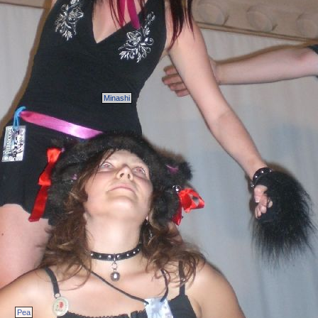
Minashi
Pea