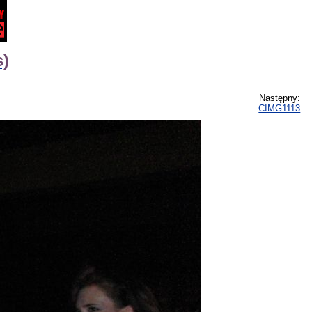
s)
Następny:
CIMG1113