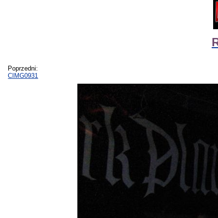
R
Poprzedni:
CIMG0931