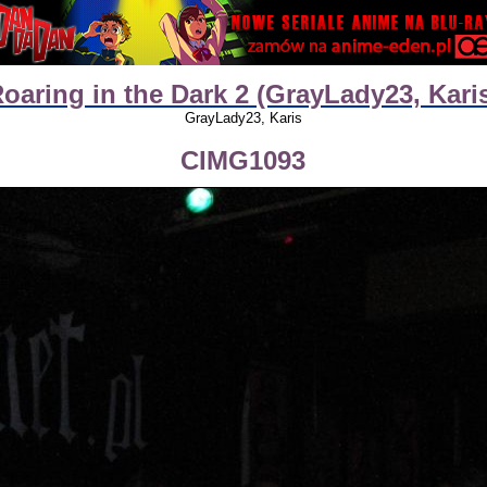
oaring in the Dark 2 (GrayLady23, Kari
GrayLady23, Karis
CIMG1093