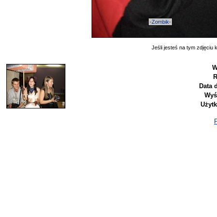
-Zombik-
Jeśli jesteś na tym zdjęciu k
W
R
Data 
Wyś
Użyt
P