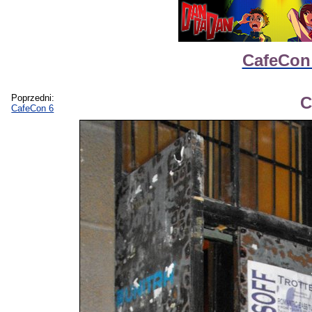
CafeCon 
Poprzedni:
C
CafeCon 6