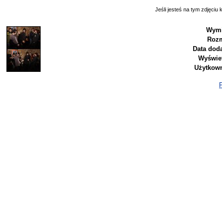
Jeśli jesteś na tym zdjęciu k
Wymi
Rozm
Data doda
Wyświet
Użytkown
P