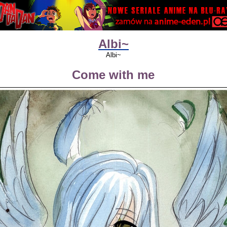
Albi~
Albi~
Come with me