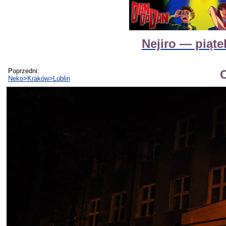
Nejiro — piąt
Poprzedni:
Neko>Kraków>Lublin