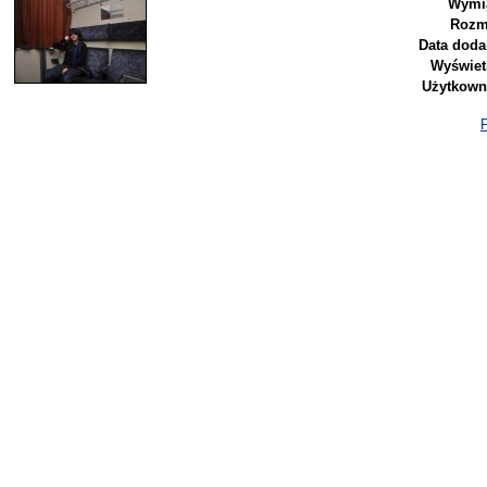
Wymia
Rozm
Data doda
Wyświet
Użytkown
P