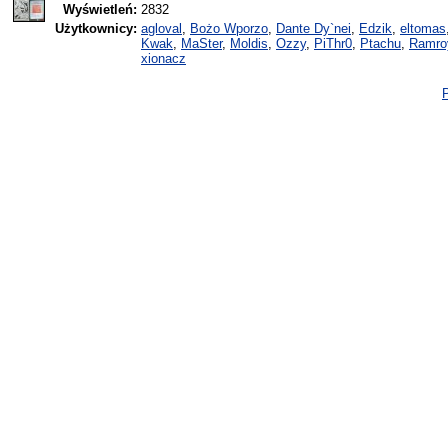
Wyświetleń:
2832
Użytkownicy:
agloval
,
Bożo Wporzo
,
Dante Dy`nei
,
Edzik
,
eltomas
Kwak
,
MaSter
,
Moldis
,
Ozzy
,
PiThr0
,
Ptachu
,
Ramro
xionacz
P