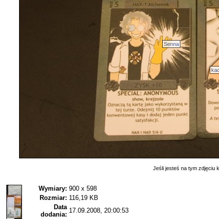
Senna
ka
Jeśli jesteś na tym zdjęciu k
Wymiary:
900 x 598
Rozmiar:
116,19 KB
Data
17.09.2008, 20:00:53
dodania: