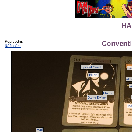
HA
Poprzedni:
Conventi
Różności
Spirit of Coach
Kw
PiThr0
elt
O
Ptachu
Dante Dy`nei
Ino
Had