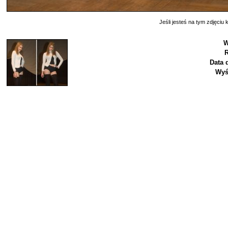
Jeśli jesteś na tym zdjęciu k
W
R
Data 
Wyś