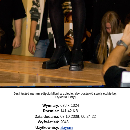
Jeśli jesteś na tym zdjęciu kliknij w zdjęcie, aby postawić swoją etykietkę.
Etykietki:
ukryj
Wymiary:
678 x 1024
Rozmiar:
141,42 KB
Data dodania:
07.10.2008, 00:24:22
Wyświetleń:
2045
Użytkownicy:
Sayomi