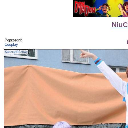
NiuC
Poprzedni:
Cosplay
KasztanRóżowy