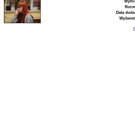
Wymia
Rozm
Data doda
Wyświet
P