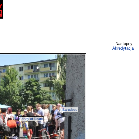
Następny:
Akredytacja
hikarudesu
Candy of Death