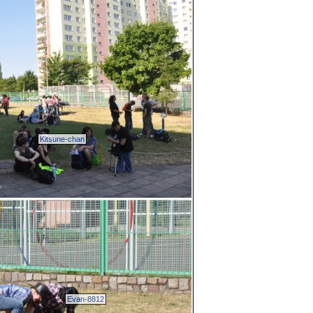
Kitsune-chan
Evan-8812