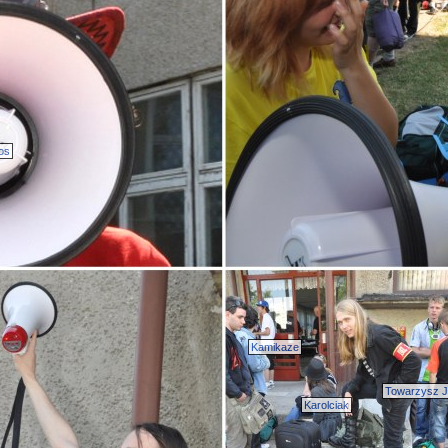
os
Kamikaze
Towarzysz 
Karolciak