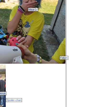
Misa D.
Fatum
Jezus
Spoiler-chan