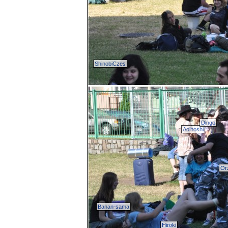
ShinobiCzes
Dingo
Aoihoshi
Or
Banan-sama
Hiroki