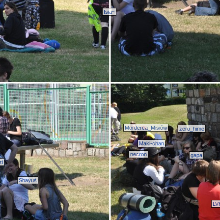
Isia~
Morderca_Misiów
zero_hime
Maki-chan
necron
gapa
zi
Shayuś
LVK