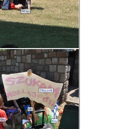
Atraja
Elflucznik
kit.
itty
Koy