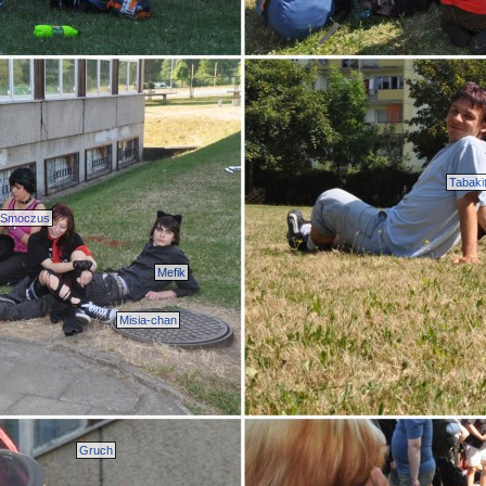
Tabaki
Smoczus
Mefik
Misia-chan
Gruch