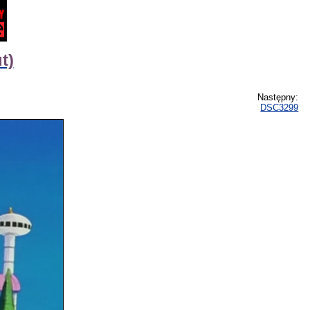
t)
Następny:
DSC3299