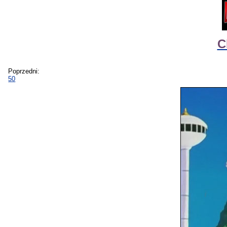
C
Poprzedni:
50