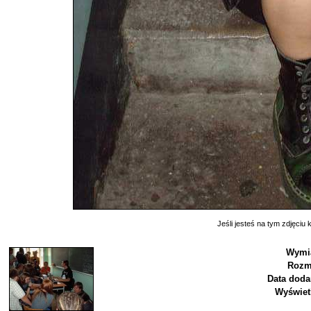
Jeśli jesteś na tym zdjęciu k
Wymia
Rozm
Data doda
Wyświet