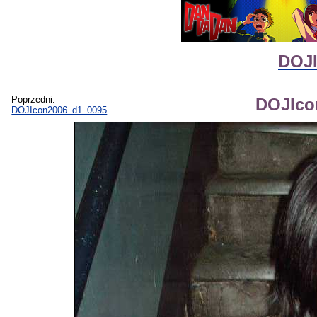
DOJI
Poprzedni:
DOJIco
DOJIcon2006_d1_0095