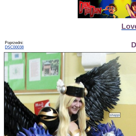
Love
Poprzedni:
D
DSC00038
shappi