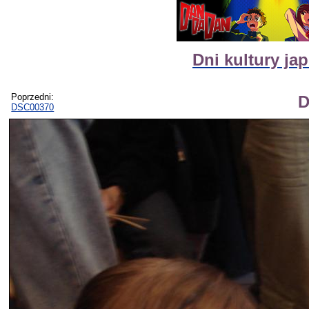
Dni kultury ja
Poprzedni:
D
DSC00370