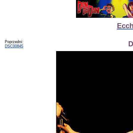
Ecch
Poprzedni:
D
DSC00845