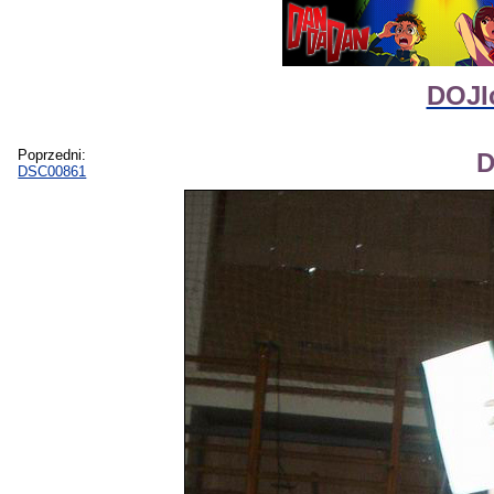
DOJIc
Poprzedni:
D
DSC00861