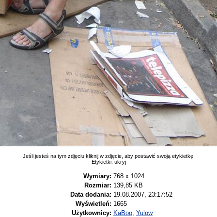
Jeśli jesteś na tym zdjęciu kliknij w zdjęcie, aby postawić swoją etykietkę.
Etykietki:
ukryj
Wymiary:
768 x 1024
Rozmiar:
139,85 KB
Data dodania:
19.08.2007, 23:17:52
Wyświetleń:
1665
Użytkownicy:
KaBoo
,
Yulow