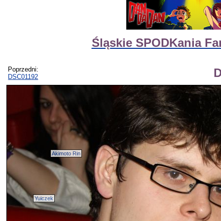
Śląskie SPODKania Fan
Poprzedni:
D
DSC01192
Akimoto Rin
Yuiczek