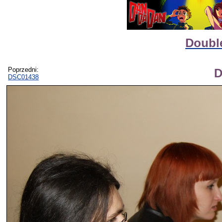
Doubl
Poprzedni:
D
DSC01438