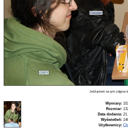
Chestter
GREY
Jeśli jesteś na tym zdjęciu k
Wymiary:
10
Rozmiar:
13
Data dodania:
21
Wyświetleń:
14
Użytkownicy:
Ch