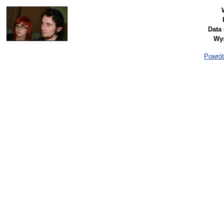
Data
Wyś
Powrót 