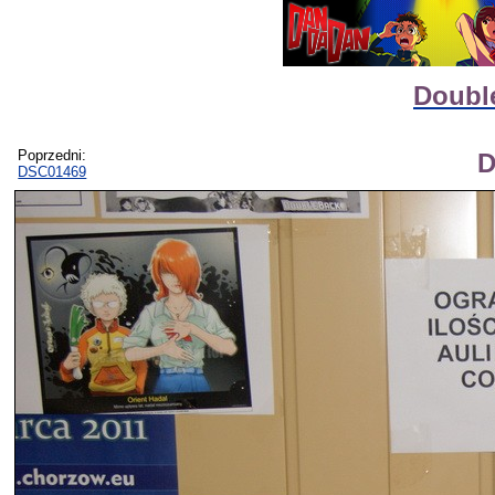
Doubl
Poprzedni:
D
DSC01469