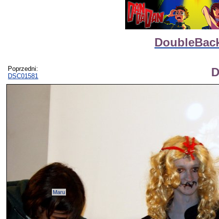
DoubleBack
Poprzedni:
D
DSC01581
Maru