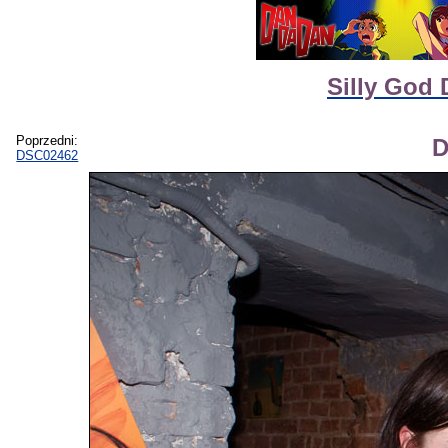
Silly God 
Poprzedni:
D
DSC02462