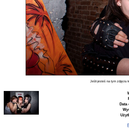
Jeśli jesteś na tym zdjęciu k
Data 
Wyś
Użyt
P