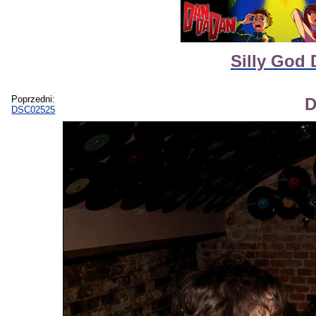
Silly God 
Poprzedni:
D
DSC02525