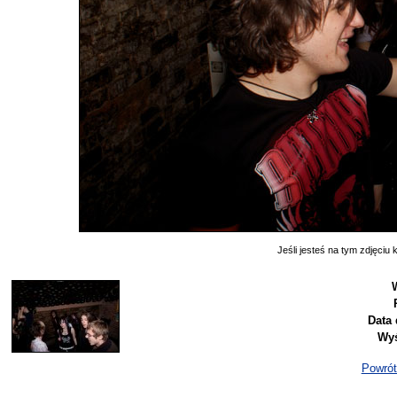
Jeśli jesteś na tym zdjęciu k
Data 
Wyś
Powrót 