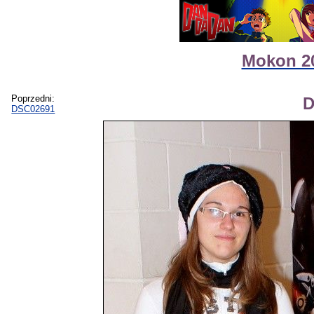
Mokon 20
Poprzedni:
D
DSC02691