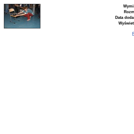
Wymia
Rozm
Data doda
Wyświet
P