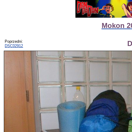
Mokon 20
Poprzedni:
D
DSC02912