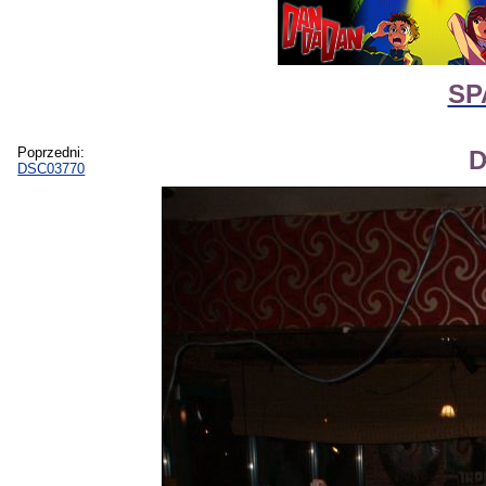
SP
Poprzedni:
D
DSC03770