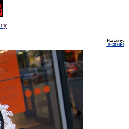
ry
Następny:
DSC04454