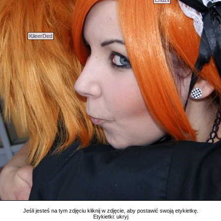
Endzii
KileerDed
Jeśli jesteś na tym zdjęciu kliknij w zdjęcie, aby postawić swoją etykietkę.
Etykietki:
ukryj