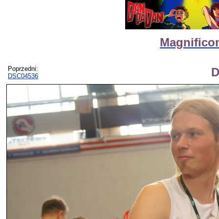
Magnificon
Poprzedni:
D
DSC04536