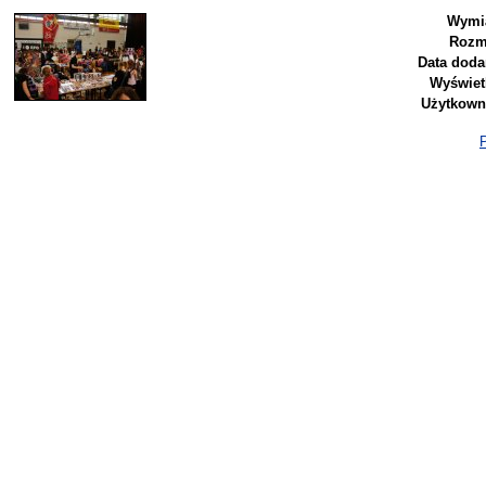
Wymia
Rozm
Data doda
Wyświet
Użytkown
P