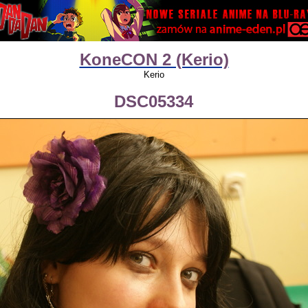
KoneCON 2 (Kerio)
Kerio
DSC05334