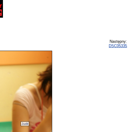
Następny:
DSC05335
Judit