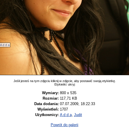
A d d a
Jeśli jesteś na tym zdjęciu kliknij w zdjęcie, aby postawić swoją etykietkę.
Etykietki:
ukryj
Wymiary:
800 x 535
Rozmiar:
117,71 KB
Data dodania:
07.07.2009, 18:22:33
Wyświetleń:
1707
Użytkownicy:
A d d a
,
Judit
Powrót do galerii