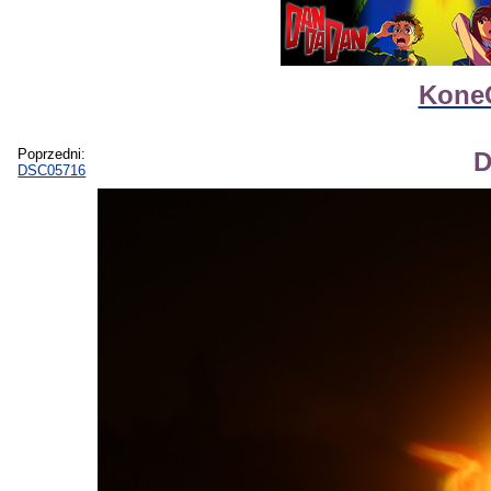
KoneC
Poprzedni:
D
DSC05716