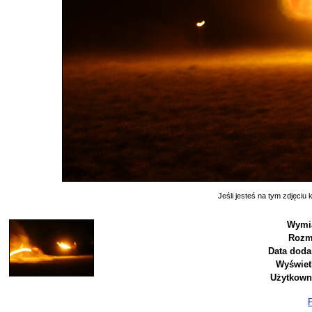
Jeśli jesteś na tym zdjęciu k
Wymia
Rozm
Data doda
Wyświet
Użytkown
P