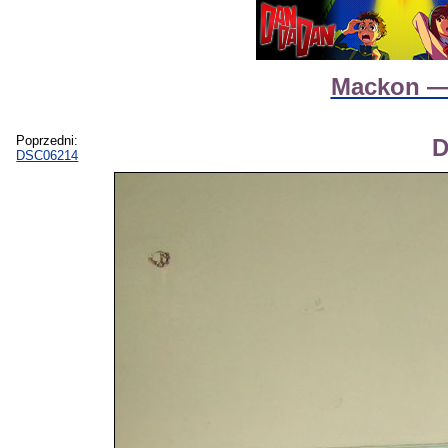
Mackon — 
Poprzedni:
D
DSC06214