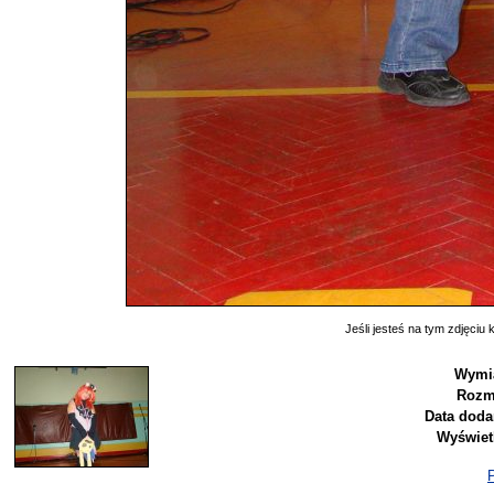
Jeśli jesteś na tym zdjęciu k
Wymia
Rozm
Data doda
Wyświet
P