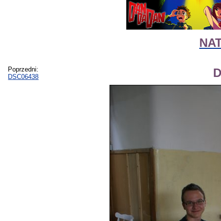
NAT
Poprzedni:
D
DSC06438