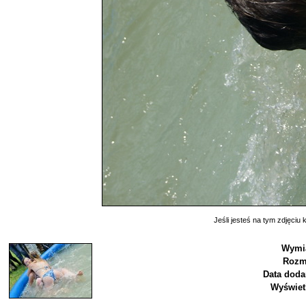
Jeśli jesteś na tym zdjęciu k
Wymi
Rozm
Data doda
Wyświet