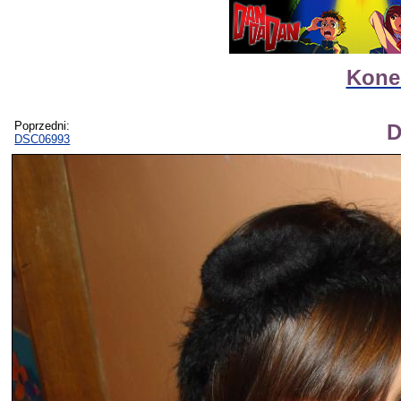
Kone
Poprzedni:
D
DSC06993