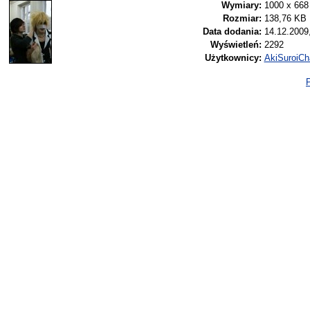
Wymiary:
1000 x 668
Rozmiar:
138,76 KB
Data dodania:
14.12.2009
Wyświetleń:
2292
Użytkownicy:
AkiSuroiCh
P