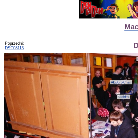
Mac
Poprzedni:
D
DSC08113
AkiSuroiChan
sachimi