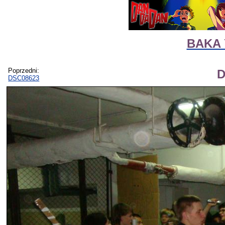
BAKA 
Poprzedni:
D
DSC08623