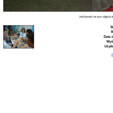
Jeśli jesteś na tym zdjęciu k
W
R
Data 
Wyś
Użyt
P