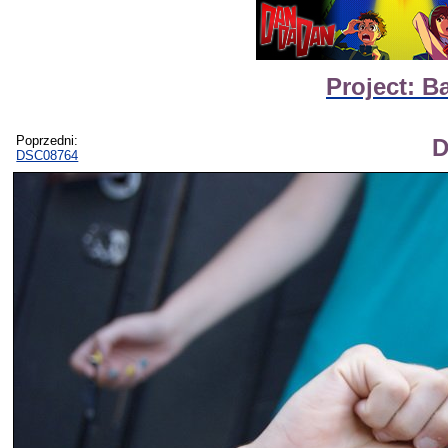
Project: B
Poprzedni:
D
DSC08764