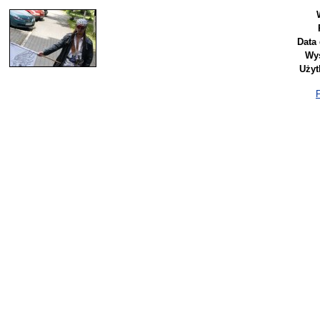
Data
Wyś
Użyt
P