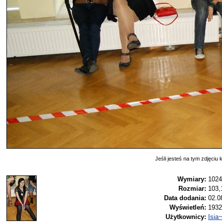
Jeśli jesteś na tym zdjęciu k
Wymiary:
1024
Rozmiar:
103,
Data dodania:
02.0
Wyświetleń:
1932
Użytkownicy:
Isia