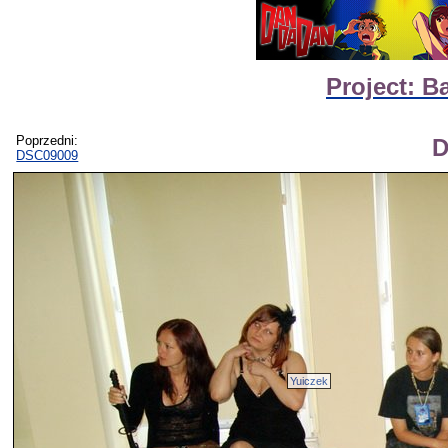
Project: B
Poprzedni:
D
DSC09009
Yuiczek