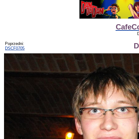
CafeCo
D
Poprzedni:
D
DSCF0705