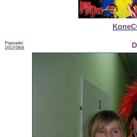
KoneCO
Poprzedni:
D
DSCF0904