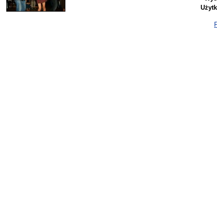
Użyt
P