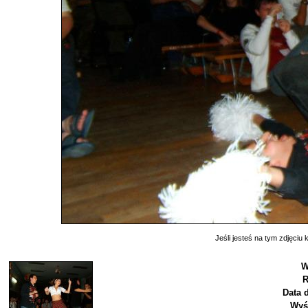
Jeśli jesteś na tym zdjęciu k
W
R
Data 
Wyś