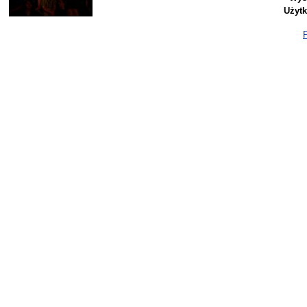
Użyt
P