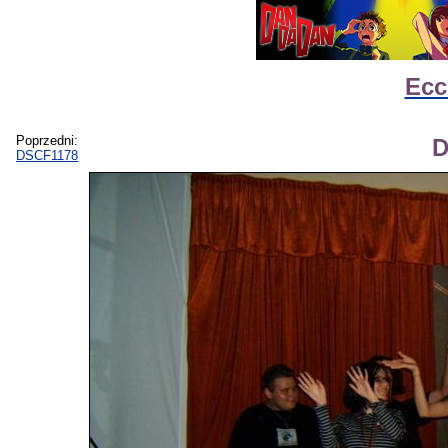
Ecc
Poprzedni:
D
DSCF1178