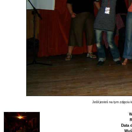
Jeśli jesteś na tym zdjęciu k
W
R
Data 
Wyś