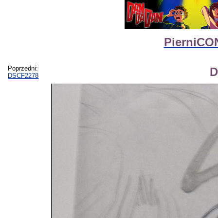
PierniCON
Poprzedni:
D
DSCF2278