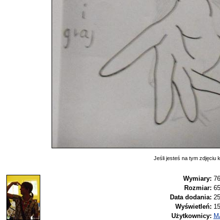
Jeśli jesteś na tym zdjęciu k
Wymiary:
76
Rozmiar:
65
Data dodania:
25
Wyświetleń:
1
Użytkownicy:
M