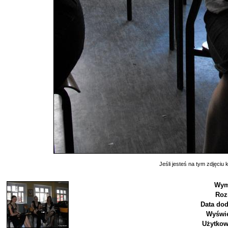
Jeśli jesteś na tym zdjęciu k
Wym
Roz
Data dod
Wyświe
Użytkow