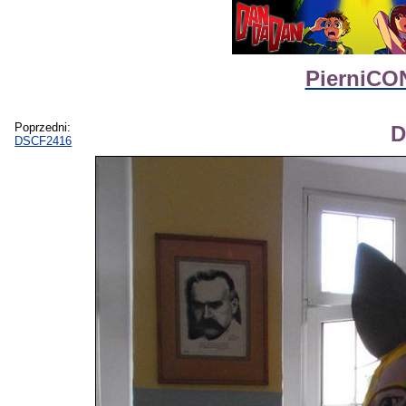
PierniCON
Poprzedni:
D
DSCF2416