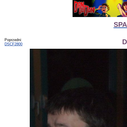
SPA
Poprzedni:
D
DSCF2800