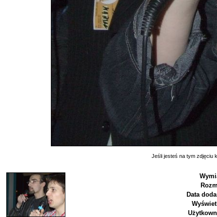
Jeśli jesteś na tym zdjęciu k
Wymia
Rozm
Data doda
Wyświet
Użytkown